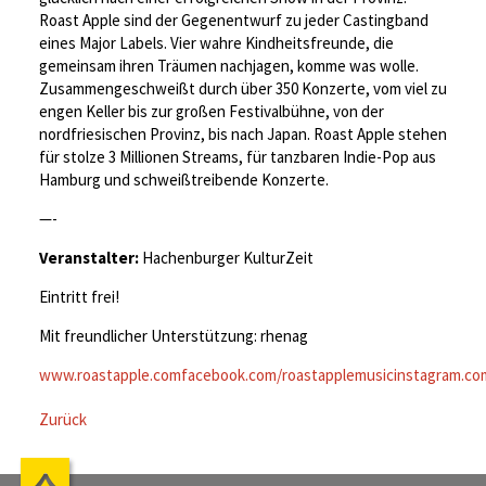
Roast Apple sind der Gegenentwurf zu jeder Castingband
eines Major Labels. Vier wahre Kindheitsfreunde, die
gemeinsam ihren Träumen nachjagen, komme was wolle.
Zusammengeschweißt durch über 350 Konzerte, vom viel zu
engen Keller bis zur großen Festivalbühne, von der
nordfriesischen Provinz, bis nach Japan. Roast Apple stehen
für stolze 3 Millionen Streams, für tanzbaren Indie-Pop aus
Hamburg und schweißtreibende Konzerte.
—-
Veranstalter:
Hachenburger KulturZeit
Eintritt frei!
Mit freundlicher Unterstützung: rhenag
www.roastapple.com
facebook.com/roastapplemusic
instagram.co
Zurück