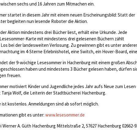
zwischen sechs und 16 Jahren zum Mitmachen ein.
r startet in diesem Jahr mit einem neuen Erscheinungsbild: Statt der
er begleiten nun lesende Roboter die Aktion.
er Aktion mindestens drei Bücher liest, erhält eine Urkunde. Jede
 Lesesommer-Karte mit mindestens drei gelesenen Büchern zählt
Los bei der landesweiten Verlosung. Zu gewinnen gibt es unter anderem
rnachtung im 4-Sterne Erlebnishotel, eine Switch, ein Hover-Board, ei
endet der 9-wöchige Lesesommer in Hachenburg mit einem großen Abschlu
bgeschlossen haben und mindestens 3 Bücher gelesen haben, dürfen sic
en freuen.
mer motiviert Kinder und Jugendliche jedes Jahr aufs Neue zum Lesen 
 Tanja Wolf, die Leiterin der Stadtbücherei Hachenburg.
 ist kostenlos. Anmeldungen sind ab sofort möglich.
mationen gibt es unter:
www.lesesommer.de
i Werner A. Güth Hachenburg Mittelstraße 2, 57627 Hachenburg 02662