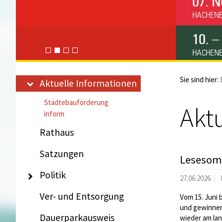
Sie sind hier:
Aktuelle Informationen
Städtebauförderung
Akt
inform
Rathaus
Satzungen
Lesesom
Politik
27.06.2026
Ver- und Entsorgung
Vom 15. Juni 
und gewinnen.
Dauerparkausweis
wieder am la