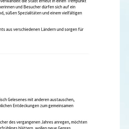
verwandelt die Stadt erneut in einen Treffpunkt
herinnen und Besucher dürfen sich auf ein
 süßen Spezialitäten und einem vielfältigen
ghts aus verschiedenen Ländern und sorgen für
risch Gelesenes mit anderen austauschen,
önlichen Entdeckungen zum gemeinsamen
Bücher des vergangenen Jahres anregen, möchten
frühlings blättern, wollen neue Genres