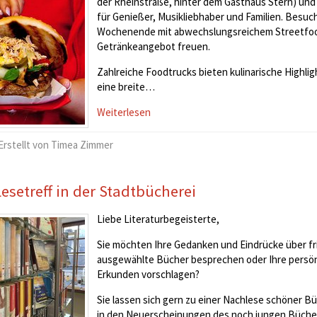
der Rheinstraße, hinter dem Gasthaus Stern) und 
für Genießer, Musikliebhaber und Familien. Besuc
Wochenende mit abwechslungsreichem Streetfood,
Getränkeangebot freuen.
Zahlreiche Foodtrucks bieten kulinarische Highli
eine breite…
Weiterlesen
Erstellt von Timea Zimmer
Lesetreff in der Stadtbücherei
Liebe Literaturbegeisterte,
Sie möchten Ihre Gedanken und Eindrücke über f
ausgewählte Bücher besprechen oder Ihre pers
Erkunden vorschlagen?
Sie lassen sich gern zu einer Nachlese schöner 
in den Neuerscheinungen des noch jungen Bücher