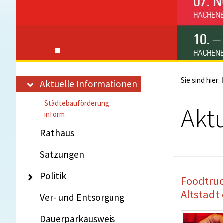
Sie sind hier:
Aktuelle Informationen
Städtebauförderung
Akt
inform
Rathaus
Satzungen
Politik
Foodtruc
Altstadt 
Ver- und Entsorgung
Dauerparkausweis