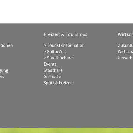
Freizeit & Tourismus
Wirtsch
ationen
> Tourist-Information
Zukunft
> KulturZeit
Wirtsch
> Stadtbücherei
Gewerb
Events
rgung
Stadthalle
is
Grillhütte
Sport & Freizeit