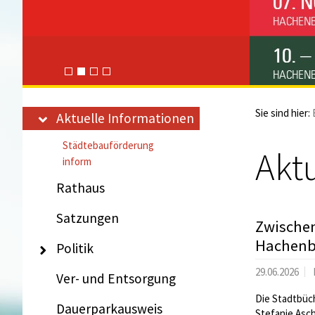
Sie sind hier:
Aktuelle Informationen
Städtebauförderung
Akt
inform
Rathaus
Satzungen
Zwischen
Hachenb
Politik
29.06.2026
Ver- und Entsorgung
Die Stadtbüch
Dauerparkausweis
Stefanie Asch