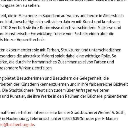
fnungszeiten zu sehen.
eid, die in Meschede im Sauerland aufwuchs und heute in Almersbach
hen lebt, beschäftigt sich seit vielen Jahren mit Kunst und kreativem
it 2018 vertieft sie ihre Kenntnisse durch verschiedene Malkurse und
re künstlerische Entwicklung führte von Pastellkreiden über die
is hin zur Aquarelltechnik.
iten experimentiert sie mit Farben, Strukturen und unterschiedlichen
sonders die abstrakte Malerei spielt dabei eine wichtige Rolle. So
rke, die durch ihr harmonisches Zusammenspiel von Farben und
besondere Wirkung entfalten.
ng bietet Besucherinnen und Besuchern die Gelegenheit, die
Arbeiten der Künstlerin kennenzulernen und in ihre farbenreiche Bildwelt
 Die Stadtbücherei freut sich zudem über Anfragen weiterer
 und Künstler, die ihre Werke in den Räumen der Bücherei präsentieren
mationen erhalten Interessierte bei der Stadtbücherei Werner A. Güth,
2 in Hachenburg, telefonisch unter 02662 939451 oder per E-Mail an
rei@hachenburg.de
.