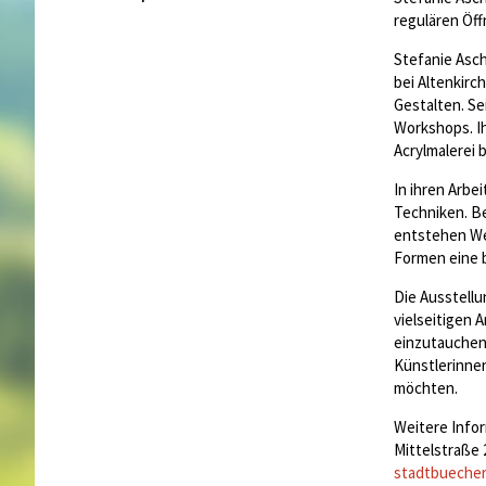
regulären Öf
Stefanie Asch
bei Altenkirc
Gestalten. Se
Workshops. Ih
Acrylmalerei b
In ihren Arbe
Techniken. Be
entstehen We
Formen eine 
Die Ausstellu
vielseitigen 
einzutauchen.
Künstlerinnen
möchten.
Weitere Infor
Mittelstraße 
stadtbueche