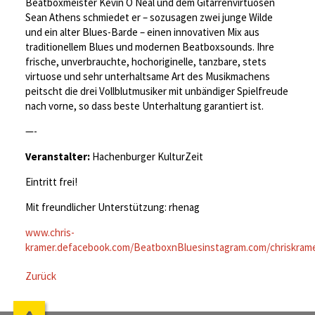
Beatboxmeister Kevin O Neal und dem Gitarrenvirtuosen
Sean Athens schmiedet er – sozusagen zwei junge Wilde
und ein alter Blues-Barde – einen innovativen Mix aus
traditionellem Blues und modernen Beatboxsounds. Ihre
frische, unverbrauchte, hochoriginelle, tanzbare, stets
virtuose und sehr unterhaltsame Art des Musikmachens
peitscht die drei Vollblutmusiker mit unbändiger Spielfreude
nach vorne, so dass beste Unterhaltung garantiert ist.
—-
Veranstalter:
Hachenburger KulturZeit
Eintritt frei!
Mit freundlicher Unterstützung: rhenag
www.chris-
kramer.de
facebook.com/BeatboxnBlues
instagram.com/chriskram
Zurück